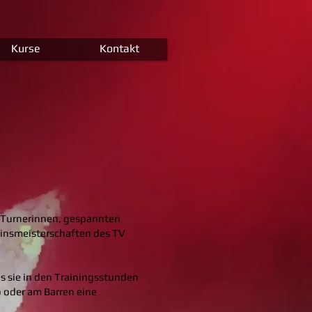
Kurse
Kontakt
n Turnerinnen, gespannten
reinsmeisterschaften des TV
 sie in den Trainingsstunden
o oder am Barren eine