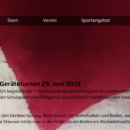
Start
Verein
Sportangebot
Geräteturnen 29. Juni 2025
25 begrüßte die 1. Vorsitzende Renate Schlageter die motivierte
er Schulsporthalle Öflingen zu den alljährlich stattfindenden Ve
 den Geräten Sprung, Reck/Barren, Schwebebalken und Boden, was
re Staunen hörte man in der Halle, als am Boden ein Rückwärtssalt