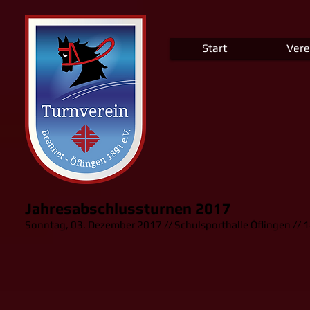
Start
Vere
Jahresabschlussturnen 2017
Sonntag, 03. Dezember 2017 //
Schulsporthalle Öflingen
//
1