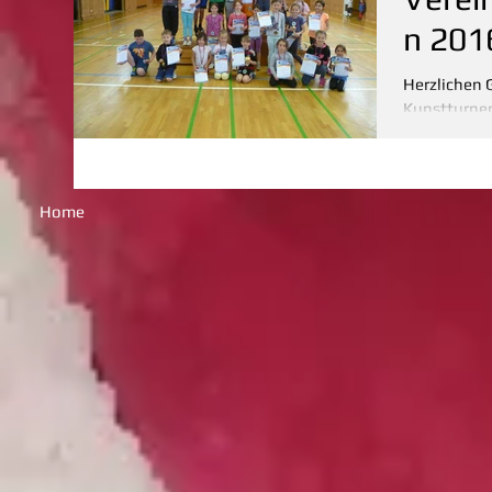
n 201
Herzlichen
Kunstturnen All
20,4 2 Maya Meroth 20,2 3
17.0 4...
Home