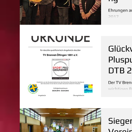
Ehrungen a
2017
Glückwu
Plusp
DTB 
Der TV Bren
wichtigen B
Gesundheit
Turnerbund.
Sieger
Verei