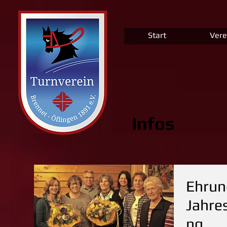
Start
Vere
Infos
Ehrun
Jahre
ng